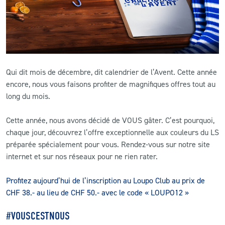
CLUB
CONTACT
Qui dit mois de décembre, dit calendrier de l’Avent. Cette année
ACTUALITÉS
encore, nous vous faisons profiter de magnifiques offres tout au
long du mois.
LS E-SHOP
L’APP DU LS
Cette année, nous avons décidé de VOUS gâter. C’est pourquoi,
chaque jour, découvrez l’offre exceptionnelle aux couleurs du LS
LS ACADEMY CAMPS
préparée spécialement pour vous. Rendez-vous sur notre site
internet et sur nos réseaux pour ne rien rater.
MATCH DES CELEBRITES
Profitez aujourd’hui de l’inscription au Loupo Club au prix de
PRESSE ET MEDIAS
CHF 38.- au lieu de CHF 50.- avec le code « LOUPO12 »
#VOUSCESTNOUS