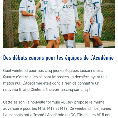
CLUB
CONTACT
ACTUALITÉS
LS E-SHOP
Des débuts canons pour les équipes de l’Académie
L’APP DU LS
Quel weekend pour nos cinq jeunes équipes lausannoises.
LS ACADEMY CAMPS
Quatre d’entre elles se sont imposées, la dernière ayant fait
match nul. L’Académie était donc à rien de connaître un
MATCH DES CELEBRITES
nouveau Grand Chelem, à savoir un cinq sur cinq !
PRESSE ET MEDIAS
Cette saison, la nouvelle formule «Elite» propose le même
adversaire pour les M16, M17 et M19. Ce weekend, nos jeunes
Lausannois ont affronté l’Académie du GC Zürich. Les M15 ont