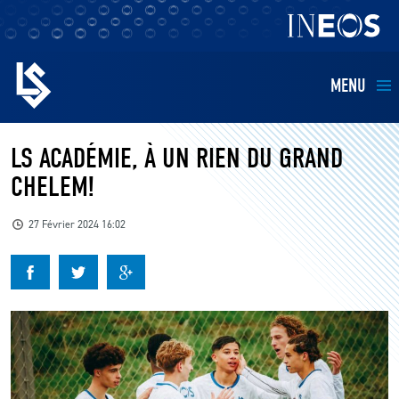
MENU
EQUIPES
LS ACADÉMIE, À UN RIEN DU GRAND
CHELEM!
BILLETTERIE
27 Février 2024 16:02
FANS
KIDS
BUSINESS
RESTAURATION