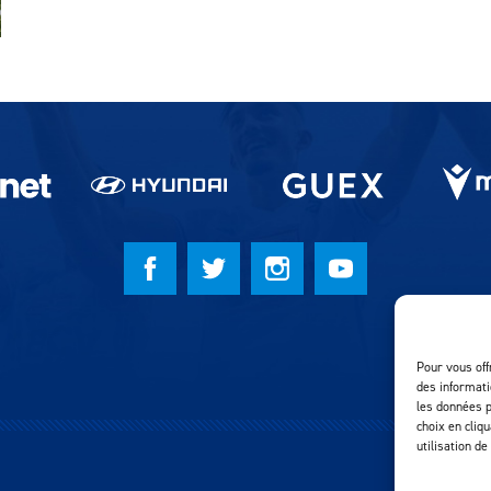
Pour vous off
des informati
les données p
choix en cliq
utilisation de