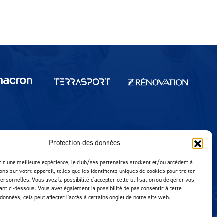
Protection des données
Réalisation MTM Agency
rir une meilleure expérience, le club/ses partenaires stockent et/ou accèdent à
ons sur votre appareil, telles que les identifiants uniques de cookies pour traiter
ersonnelles. Vous avez la possibilité d'accepter cette utilisation ou de gérer vos
uant ci-dessous. Vous avez également la possibilité de pas consentir à cette
 données, cela peut affecter l'accès à certains onglet de notre site web.