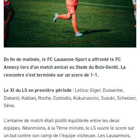
CLUB
CONTACT
ACTUALITÉS
En fin de matinée, le FC Lausanne-Sport a affronté le FC
LS E-SHOP
Annecy lors d’un match amical au Stade du Bois-Gentil. La
L’APP DU LS
rencontre s’est terminée sur un score de 1-1.
LS ACADEMY CAMPS
Le XI du LS en première période
: Letica; Giger, Dussenne,
Dabanli, Kablan, Roche, Custodio, Kukuruzovic, Suzuki, Schwizer,
MATCH DES CELEBRITES
Sène.
PRESSE ET MEDIAS
L’entame de match était plutôt équilibrée entre les deux
équipes. Néanmoins, à la 7ème minute, le LS ouvre le score sur
un but contre son camp de l’équipe visiteuse. Les Lausannois,