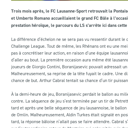
Trois mois après, le FC Lausanne-Sport retrouvait la Pontais
et Umberto Romano accueillaient le grand FC Bâle à l’occasio
prestation héroïque, le parcours du LS s’arrête ici dans cet
La différence d’échelon ne se sera pas vu ressentir durant le
Challenge League. Tout de même, les Rhénans ont eu une meil
pas à concrétiser leur action, en raison d’une équipe lausann
d’aller au bout. La première occasion aura même été lausanno
joueurs de Giorgio Contini, Boranijasevic pouvait adressait un
Malheureusement, sa reprise de la tête fuyait le cadre. Une di
chance de but. Arthur Cabral tentait sa chance d’un tir puissa
À la demi-heure de jeu, Boranijasevic perdait le ballon au mili
contre. La séquence de jeu s’est terminée par un tir de Petre
tard et après une belle séquence de jeu lausannoise, le ballon po
de Omlin. Malheureusement, Aldin Turkes était signalé en posit
tard, la réponse bâloise n’allait pas se faire attendre. Cabral s