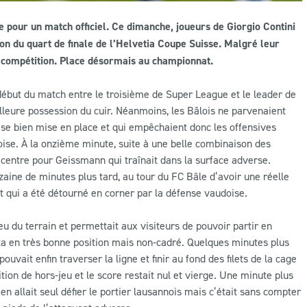
e pour un match officiel. Ce dimanche, joueurs de Giorgio Contini
n du quart de finale de l’Helvetia Coupe Suisse. Malgré leur
te compétition. Place désormais au championnat.
 début du match entre le troisième de Super League et le leader de
leure possession du cuir. Néanmoins, les Bâlois ne parvenaient
oise bien mise en place et qui empêchaient donc les offensives
ise. À la onzième minute, suite à une belle combinaison des
 centre pour Geissmann qui traînait dans la surface adverse.
zaine de minutes plus tard, au tour du FC Bâle d’avoir une réelle
nt qui a été détourné en corner par la défense vaudoise.
eu du terrain et permettait aux visiteurs de pouvoir partir en
tta en très bonne position mais non-cadré. Quelques minutes plus
uvait enfin traverser la ligne et finir au fond des filets de la cage
ion de hors-jeu et le score restait nul et vierge. Une minute plus
’en allait seul défier le portier lausannois mais c’était sans compter