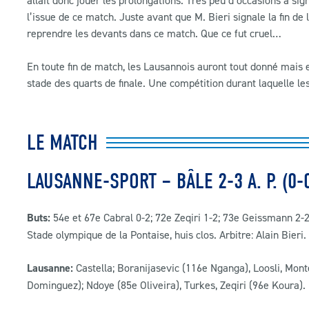
allait donc jouer les prolongations. Très peu d’occasions à sig
l’issue de ce match. Juste avant que M. Bieri signale la fin d
reprendre les devants dans ce match. Que ce fut cruel…
En toute fin de match, les Lausannois auront tout donné mais e
stade des quarts de finale. Une compétition durant laquelle l
LE MATCH
LAUSANNE-SPORT – BÂLE 2-3 A. P. (0-0
Buts:
54e et 67e Cabral 0-2; 72e Zeqiri 1-2; 73e Geissmann 2-
Stade olympique de la Pontaise, huis clos. Arbitre: Alain Bieri.
Lausanne:
Castella; Boranijasevic (116e Nganga), Loosli, Mon
Dominguez); Ndoye (85e Oliveira), Turkes, Zeqiri (96e Koura). 