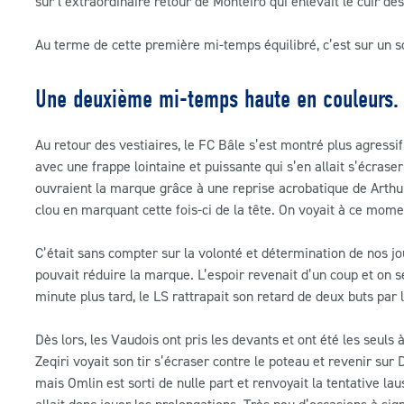
sur l’extraordinaire retour de Monteiro qui enlevait le cuir de
Au terme de cette première mi-temps équilibré, c’est sur un sc
Une deuxième mi-temps haute en couleurs.
Au retour des vestiaires, le FC Bâle s’est montré plus agressi
avec une frappe lointaine et puissante qui s’en allait s’écrase
ouvraient la marque grâce à une reprise acrobatique de Arthu
clou en marquant cette fois-ci de la tête. On voyait à ce mome
C’était sans compter sur la volonté et détermination de nos jo
pouvait réduire la marque. L’espoir revenait d’un coup et on s
minute plus tard, le LS rattrapait son retard de deux buts par
Dès lors, les Vaudois ont pris les devants et ont été les seu
Zeqiri voyait son tir s’écraser contre le poteau et revenir sur
mais Omlin est sorti de nulle part et renvoyait la tentative la