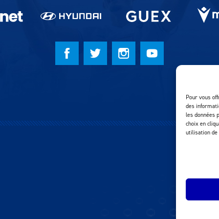
Pour vous off
des informati
les données p
choix en cliq
utilisation de