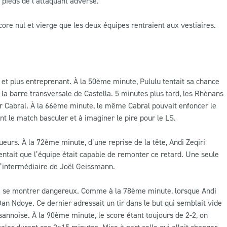
s pieds de l’attaquant adverse.
ore nul et vierge que les deux équipes rentraient aux vestiaires.
f et plus entreprenant. À la 50ème minute, Pululu tentait sa chance
r la barre transversale de Castella. 5 minutes plus tard, les Rhénans
r Cabral. À la 66ème minute, le même Cabral pouvait enfoncer le
nt le match basculer et à imaginer le pire pour le LS.
ueurs. À la 72ème minute, d’une reprise de la tête, Andi Zeqiri
entait que l’équipe était capable de remonter ce retard. Une seule
 l’intermédiaire de Joël Geissmann.
ls à se montrer dangereux. Comme à la 78ème minute, lorsque Andi
 Dan Ndoye. Ce dernier adressait un tir dans le but qui semblait vide
usannoise. À la 90ème minute, le score étant toujours de 2-2, on