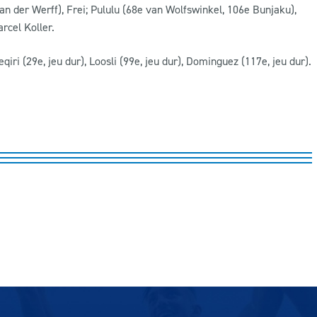
n der Werff), Frei; Pululu (68e van Wolfswinkel, 106e Bunjaku),
rcel Koller.
eqiri (29e, jeu dur), Loosli (99e, jeu dur), Dominguez (117e, jeu dur).