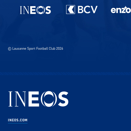
Partenaires du lausanne-Sport
© Lausanne Sport Football Club 2026
INEOS.COM