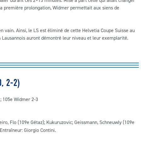
naler durant ces 2×15 minutes. Mise à part celle qui allait changer
e la première prolongation, Widmer permettait aux siens de
n vain. Ainsi, le LS est éliminé de cette Helvetia Coupe Suisse au
es Lausannois auront démontré leur niveau et leur exemplarité.
, 2-2)
2; 105e Widmer 2-3
teiro, Flo (109e Gétaz); Kukuruzovic; Geissmann, Schneuwly (109e
Entraîneur: Giorgio Contini.