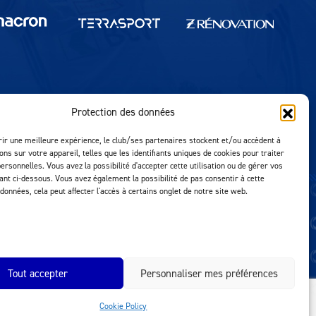
Protection des données
Réalisation MTM Agency
rir une meilleure expérience, le club/ses partenaires stockent et/ou accèdent à
ons sur votre appareil, telles que les identifiants uniques de cookies pour traiter
ersonnelles. Vous avez la possibilité d'accepter cette utilisation ou de gérer vos
uant ci-dessous. Vous avez également la possibilité de pas consentir à cette
 données, cela peut affecter l'accès à certains onglet de notre site web.
Tout accepter
Personnaliser mes préférences
Cookie Policy