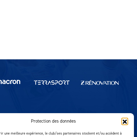
Protection des données
Réalisation MTM Agency
rir une meilleure expérience, le club/ses partenaires stockent et/ou accèdent à