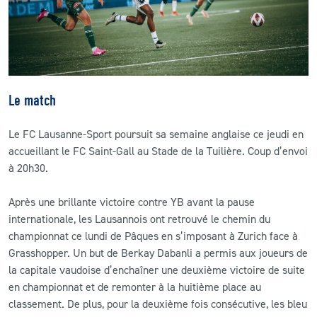
CLUB
CONTACT
Le match
ACTUALITÉS
Le FC Lausanne-Sport poursuit sa semaine anglaise ce jeudi en
LS E-SHOP
accueillant le FC Saint-Gall au Stade de la Tuilière. Coup d’envoi
à 20h30.
L’APP DU LS
LS ACADEMY CAMPS
Après une brillante victoire contre YB avant la pause
internationale, les Lausannois ont retrouvé le chemin du
MATCH DES CELEBRITES
championnat ce lundi de Pâques en s’imposant à Zurich face à
Grasshopper. Un but de Berkay Dabanli a permis aux joueurs de
PRESSE ET MEDIAS
la capitale vaudoise d’enchaîner une deuxième victoire de suite
en championnat et de remonter à la huitième place au
classement. De plus, pour la deuxième fois consécutive, les bleu