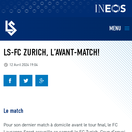
MENU
EQUIPES
LS-FC ZURICH, L’AVANT-MATCH!
BILLETTERIE
12 Avril 2024 19:04
FANS
KIDS
Le match
BUSINESS
Pour son dernier match à domicile avant le tour final, le FC
RESTAURATION
Lausanne-Sport accueille ce samedi le FC Zurich. Coup d’envoi