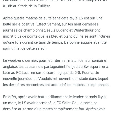
à 18h au Stade de la Tuilière.
CLUB
Après quatre matchs de suite sans défaite, le LS est sur une
belle série positive. Effectivement, sur les neuf dernières
CONTACT
journées de championnat, seuls Lugano et Winterthour ont
inscrit plus de points que les bleu et blanc qui ne se sont inclinés
ACTUALITÉS
qu’une fois durant ce laps de temps. De bonne augure avant le
sprint final de cette saison.
LS E-SHOP
L’APP DU LS
Le week-end dernier, pour leur dernier match de leur semaine
anglaise, les Lausannois partageaient l’enjeu au Swissporarena
LS ACADEMY CAMPS
face au FC Lucerne sur le score logique de 0-0. Pour cette
nouvelle journée, les Vaudois retrouvent leur stade dans lequel
MATCH DES CELEBRITES
les dernières rencontres ont accouché de matchs exceptionnels.
PRESSE ET MEDIAS
En effet, après avoir battu brillamment le leader bernois il y a
un mois, le LS avait accroché le FC Saint-Gall la semaine
dernière au terme d’un match complètement fou. Après avoir