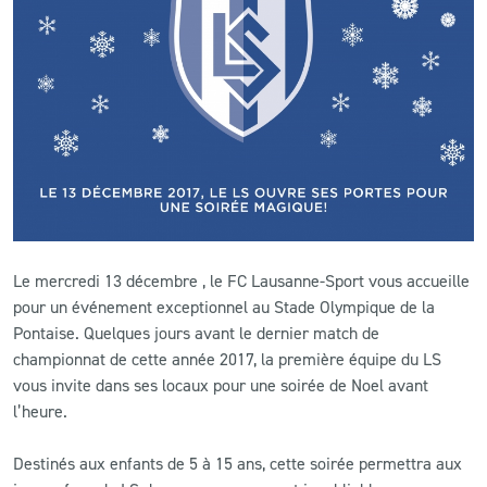
CLUB
CONTACT
ACTUALITÉS
LS E-SHOP
L’APP DU LS
Le mercredi 13 décembre , le FC Lausanne-Sport vous accueille
LS ACADEMY CAMPS
pour un événement exceptionnel au Stade Olympique de la
Pontaise. Quelques jours avant le dernier match de
MATCH DES CELEBRITES
championnat de cette année 2017, la première équipe du LS
vous invite dans ses locaux pour une soirée de Noel avant
PRESSE ET MEDIAS
l’heure.
Destinés aux enfants de 5 à 15 ans, cette soirée permettra aux