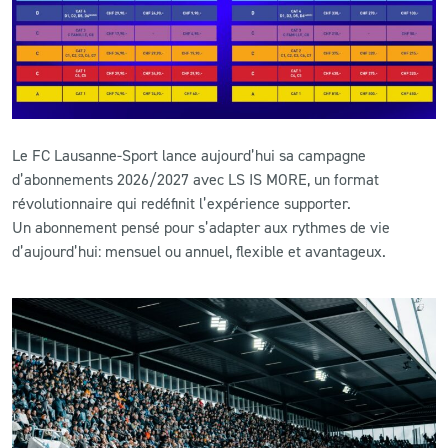
CLUB
CONTACT
ACTUALITÉS
Le FC Lausanne-Sport lance aujourd’hui sa campagne
d’abonnements 2026/2027 avec LS IS MORE, un format
LS E-SHOP
révolutionnaire qui redéfinit l’expérience supporter.
Un abonnement pensé pour s’adapter aux rythmes de vie
L’APP DU LS
d’aujourd’hui: mensuel ou annuel, flexible et avantageux.
LS ACADEMY CAMPS
MATCH DES CELEBRITES
PRESSE ET MEDIAS