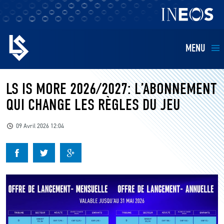
MENU
EQUIPES
LS IS MORE 2026/2027: L’ABONNEMENT
QUI CHANGE LES RÈGLES DU JEU
BILLETTERIE
09 Avril 2026 12:04
FANS
KIDS
BUSINESS
RESTAURATION