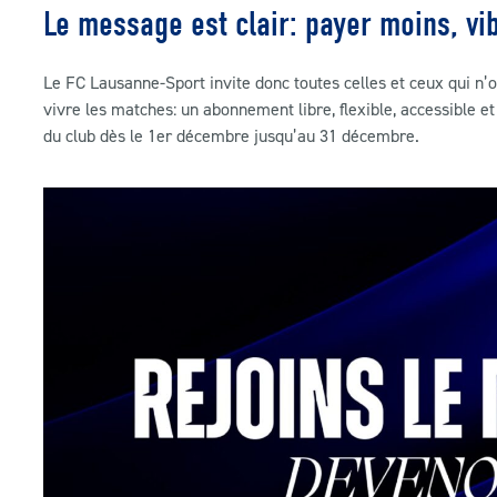
Le message est clair: payer moins, vi
Le FC Lausanne-Sport invite donc toutes celles et ceux qui n’o
vivre les matches: un abonnement libre, flexible, accessible e
du club dès le 1er décembre jusqu’au 31 décembre.