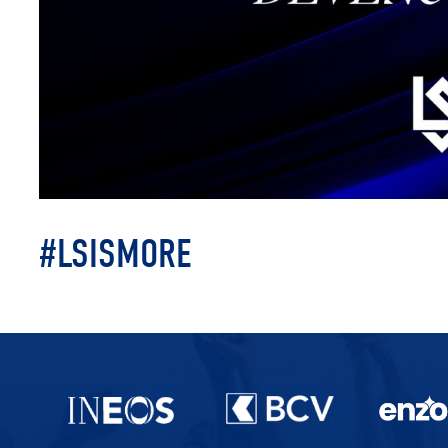
#LSISMORE
Partenaires du lausanne-Sport