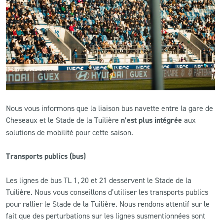
CLUB
CONTACT
ACTUALITÉS
LS E-SHOP
Nous vous informons que la liaison bus navette entre la gare de
L’APP DU LS
Cheseaux et le Stade de la Tuilière
n’est plus intégrée
aux
solutions de mobilité pour cette saison.
LS ACADEMY CAMPS
Transports publics (bus)
MATCH DES CELEBRITES
PRESSE ET MEDIAS
Les lignes de bus TL 1, 20 et 21 desservent le Stade de la
Tuilière. Nous vous conseillons d’utiliser les transports publics
pour rallier le Stade de la Tuilière. Nous rendons attentif sur le
fait que des perturbations sur les lignes susmentionnées sont