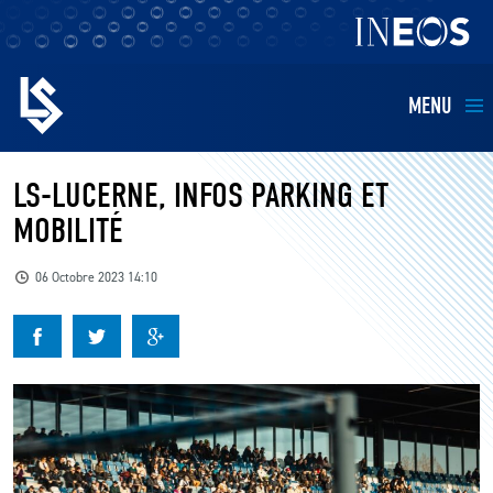
MENU
EQUIPES
LS-LUCERNE, INFOS PARKING ET
MOBILITÉ
BILLETTERIE
06 Octobre 2023 14:10
FANS
KIDS
BUSINESS
RESTAURATION