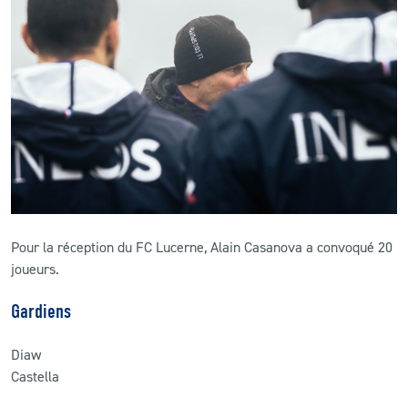
CLUB
CONTACT
ACTUALITÉS
LS E-SHOP
L’APP DU LS
Pour la réception du FC Lucerne, Alain Casanova a convoqué 20
LS ACADEMY CAMPS
joueurs.
MATCH DES CELEBRITES
Gardiens
PRESSE ET MEDIAS
Diaw
Castella