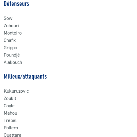
Défenseurs
Sow
Zohouri
Monteiro
Chafik
Grippo
Poundjé
Alakouch
Milieux/attaquants
Kukuruzovic
Zoukit
Coyle
Mahou
Trébel
Pollero
Ouattara