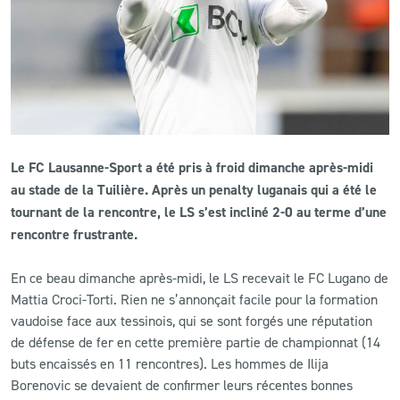
CLUB
CONTACT
ACTUALITÉS
Le FC Lausanne-Sport a été pris à froid dimanche après-midi
LS E-SHOP
au stade de la Tuilière. Après un penalty luganais qui a été le
L’APP DU LS
tournant de la rencontre, le LS s’est incliné 2-0 au terme d’une
rencontre frustrante.
LS ACADEMY CAMPS
En ce beau dimanche après-midi, le LS recevait le FC Lugano de
MATCH DES CELEBRITES
Mattia Croci-Torti. Rien ne s’annonçait facile pour la formation
vaudoise face aux tessinois, qui se sont forgés une réputation
PRESSE ET MEDIAS
de défense de fer en cette première partie de championnat (14
buts encaissés en 11 rencontres). Les hommes de Ilija
Borenovic se devaient de confirmer leurs récentes bonnes