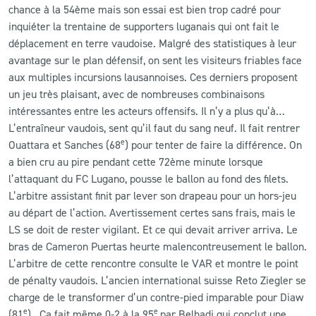
chance à la 54ème mais son essai est bien trop cadré pour
inquiéter la trentaine de supporters luganais qui ont fait le
déplacement en terre vaudoise. Malgré des statistiques à leur
avantage sur le plan défensif, on sent les visiteurs friables face
aux multiples incursions lausannoises. Ces derniers proposent
un jeu très plaisant, avec de nombreuses combinaisons
intéressantes entre les acteurs offensifs. Il n’y a plus qu’à…
L’entraîneur vaudois, sent qu’il faut du sang neuf. Il fait rentrer
e
Ouattara et Sanches (68
) pour tenter de faire la différence. On
a bien cru au pire pendant cette 72ème minute lorsque
l’attaquant du FC Lugano, pousse le ballon au fond des filets.
L’arbitre assistant finit par lever son drapeau pour un hors-jeu
au départ de l’action. Avertissement certes sans frais, mais le
LS se doit de rester vigilant. Et ce qui devait arriver arriva. Le
bras de Cameron Puertas heurte malencontreusement le ballon.
L’arbitre de cette rencontre consulte le VAR et montre le point
de pénalty vaudois. L’ancien international suisse Reto Ziegler se
charge de le transformer d’un contre-pied imparable pour Diaw
e
e
(81
). Ca fait même 0-2 à la 95
par Belhadj qui conclut une