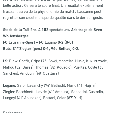
belle action. Ce sera le score final. Un résultat extrêmement
frustrant au vu de la physionomie du match. Lausanne peut
regretter son cruel manque de qualité dans le dernier geste.
Stade de la Tuilière. 4’152 spectateurs. Arbitrage de Sven
Wolfensberger.
FC
Lausanne-Sport – FC Lugano 0-2 (0-0)
e
Buts: 81
Ziegler (pen.) 0-1, 94e
Belhadj 0-2.
LS
:
Diaw, Chafik, Gripo (75’ Sow), Monteiro, Husic, Kukuruzovic,
Mahou (82’ Bares), Thomas (82’ Kouadio), Puertas, Coyle (68’
Sanches), Amdouni (68’ Ouattara)
Lugano:
Saipi, Lavanchy (74’ Belhadj), Maric (46’ Hajrizi),
Ziegler, Facchinetti, Lovric (61’ Amoura), Sabbatini, Custodio,
Lungoyi (61’ Abubakar), Bottani, Celar (87’ Yuri)
Rechercher