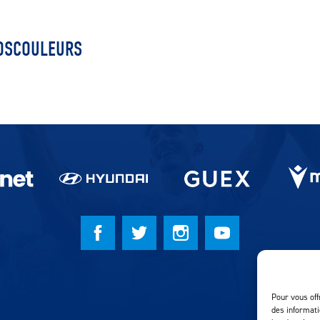
OSCOULEURS
Pour vous off
des informati