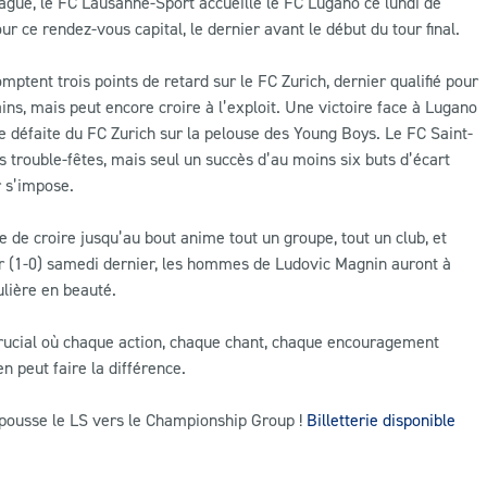
ague, le FC Lausanne-Sport accueille le FC Lugano ce lundi de
r ce rendez-vous capital, le dernier avant le début du tour final.
ptent trois points de retard sur le FC Zurich, dernier qualifié pour
ns, mais peut encore croire à l’exploit. Une victoire face à Lugano
 défaite du FC Zurich sur la pelouse des Young Boys. Le FC Saint-
es trouble-fêtes, mais seul un succès d’au moins six buts d’écart
r s’impose.
ie de croire jusqu’au bout anime tout un groupe, tout un club, et
ur (1-0) samedi dernier, les hommes de Ludovic Magnin auront à
ulière en beauté.
crucial où chaque action, chaque chant, chaque encouragement
n peut faire la différence.
t pousse le LS vers le Championship Group !
Billetterie disponible