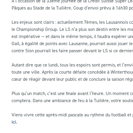
À l’occasion de la 33ème journée de la Credit Suisse Super Le
Pâques au Stade de la Tuilière. Coup d’envoi prévu à 16h30 pou
Les enjeux sont clairs : actuellement 7èmes, les Lausannois com
le Championship Group. Le LS n’a plus son destin entre les mai
est impérative — et dans le même temps, il faudra espérer une
Gall, à égalité de points avec Lausanne, pourrait aussi jouer l
contre Sion pourrait les faire passer devant le LS si ce dernie
Autant dire que ce lundi, tous les espoirs sont permis, et l’env
toute une ville. Après la courte défaite concédée à Wintertho
cœur de réagir devant leur public et de conclure la saison rég
Plus qu’un match, c’est une finale avant l’heure. Un moment 
comptera. Dans une ambiance de feu à la Tuilière, votre soutie
Viens vivre cette après-midi pascale au rythme du football e
ici.