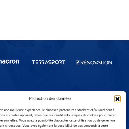
Protection des données
Réalisation MTM Agency
rir une meilleure expérience, le club/ses partenaires stockent et/ou accèdent à
ons sur votre appareil, telles que les identifiants uniques de cookies pour traiter
ersonnelles. Vous avez la possibilité d'accepter cette utilisation ou de gérer vos
uant ci-dessous. Vous avez également la possibilité de pas consentir à cette