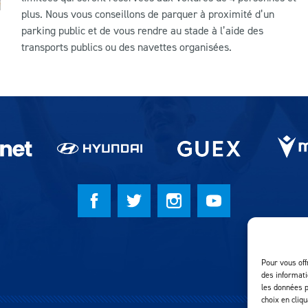
plus. Nous vous conseillons de parquer à proximité d’un
parking public et de vous rendre au stade à l’aide des
transports publics ou des navettes organisées.
Pour vous off
des informati
les données p
choix en cliq