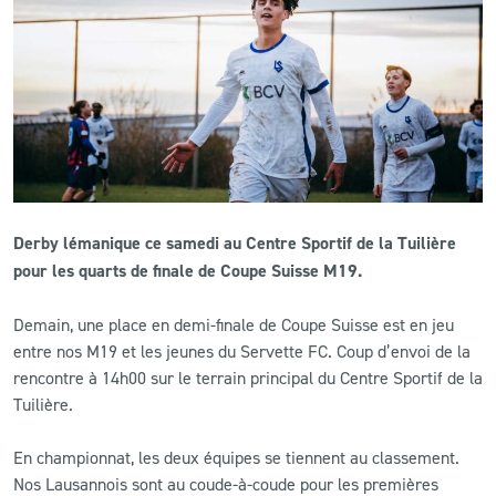
CLUB
CONTACT
ACTUALITÉS
LS E-SHOP
Derby lémanique ce samedi au Centre Sportif de la Tuilière
L’APP DU LS
pour les quarts de finale de Coupe Suisse M19.
LS ACADEMY CAMPS
Demain, une place en demi-finale de Coupe Suisse est en jeu
entre nos M19 et les jeunes du Servette FC. Coup d’envoi de la
MATCH DES CELEBRITES
rencontre à 14h00 sur le terrain principal du Centre Sportif de la
PRESSE ET MEDIAS
Tuilière.
En championnat, les deux équipes se tiennent au classement.
Nos Lausannois sont au coude-à-coude pour les premières