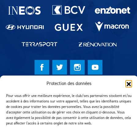
Partenaires du lausanne-Sport
Protection des données
© Lausanne Sport Football Club 2026
Réalisation MTM Agency
Pour vous offrir une meilleure expérience, le club/ses partenaires stockent et/ou
accèdent à des informations sur votre appareil, telles que les identifiants uniques
de cookies pour traiter les données personnelles. Vous avez la possibilité
d'accepter cette utilisation ou de gérer vos choix en cliquant ci-dessous. Vous
avez également la possibilité de pas consentir à cette utilisation de données, cela
peut affecter l'accès à certains onglet de notre site web.