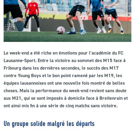
CLUB
CONTACT
ACTUALITÉS
Le week-end a été riche en émotions pour l’académie du FC
LS E-SHOP
Lausanne-Sport. Entre la victoire au sommet des M15 face à
Fribourg dans les dernières secondes, le succès des M17
L’APP DU LS
contre Young Boys et le bon point ramené par les M19, les
équipes lausannoises ont une nouvelle fois montré de belles
LS ACADEMY CAMPS
choses. Mais la performance du week-end revient sans doute
MATCH DES CELEBRITES
aux M21, qui se sont imposés à domicile face à Breitenrain et
ont ainsi mis fin à une série de cinq matchs sans victoire.
PRESSE ET MEDIAS
Un groupe solide malgré les départs