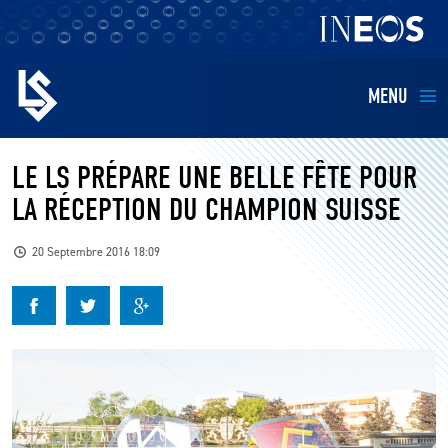
MENU
EQUIPES
LE LS PRÉPARE UNE BELLE FÊTE POUR
LA RÉCEPTION DU CHAMPION SUISSE
BILLETTERIE
20 Septembre 2016 18:09
FANS
KIDS
BUSINESS
RESTAURATION