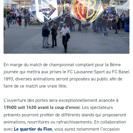
CLUB
CONTACT
ACTUALITÉS
LS E-SHOP
En marge du match de championnat comptant pour la 8ème
L’APP DU LS
journée qui mettra aux prises le FC Lausanne-Sport au FC Basel
1893, diverses animations seront proposées au public afin de
LS ACADEMY CAMPS
faire de ce match une vraie fête.
MATCH DES CELEBRITES
L’ouverture des portes sera exceptionnellement avancée à
19h00 soit 1h30 avant le coup d’envoi
. Les spectateurs
PRESSE ET MEDIAS
présents pourront profiter de différents stands qui proposeront
animations, nourritures ou rafraichissements. En collaboration
avec
Le quartier du Flon
, vous aurez notamment l’occasion