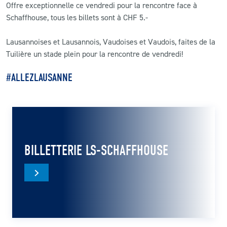
Offre exceptionnelle ce vendredi pour la rencontre face à
Schaffhouse, tous les billets sont à CHF 5.-
CLUB
Lausannoises et Lausannois, Vaudoises et Vaudois, faites de la
CONTACT
Tuilière un stade plein pour la rencontre de vendredi!
#ALLEZLAUSANNE
ACTUALITÉS
LS E-SHOP
L’APP DU LS
LS ACADEMY CAMPS
BILLETTERIE LS-SCHAFFHOUSE
MATCH DES CELEBRITES
PRESSE ET MEDIAS