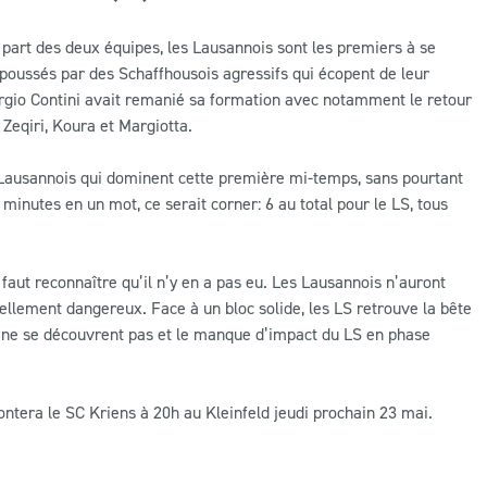
a part des deux équipes, les Lausannois sont les premiers à se
poussés par des Schaffhousois agressifs qui écopent de leur
orgio Contini avait remanié sa formation avec notamment le retour
Zeqiri, Koura et Margiotta.
s Lausannois qui dominent cette première mi-temps, sans pourtant
inutes en un mot, ce serait corner: 6 au total pour le LS, tous
l faut reconnaître qu’il n’y en a pas eu. Les Lausannois n’auront
ellement dangereux. Face à un bloc solide, les LS retrouve la bête
oir ne se découvrent pas et le manque d’impact du LS en phase
ntera le SC Kriens à 20h au Kleinfeld jeudi prochain 23 mai.