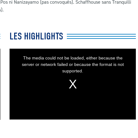
o, Pos ni Nanizayamo (pas convoqués). Schaffhouse sans Tranquilli
).
LES HIGHLIGHTS
This
is
a
The media could not be loaded, either because the
modal
window.
server or network failed or because the format is not
supported.