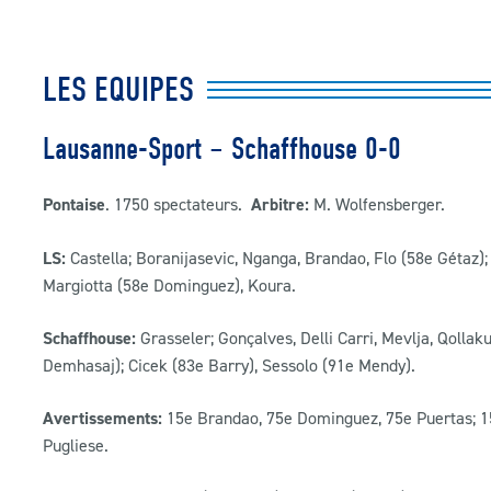
LES EQUIPES
Lausanne-Sport – Schaffhouse 0-0
Pontaise
. 1750 spectateurs.
Arbitre:
M. Wolfensberger.
LS:
Castella; Boranijasevic, Nganga, Brandao, Flo (58e Gétaz);
Margiotta (58e Dominguez), Koura.
Schaffhouse:
Grasseler; Gonçalves, Delli Carri, Mevlja, Qollak
Demhasaj); Cicek (83e Barry), Sessolo (91e Mendy).
Avertissements:
15e Brandao, 75e Dominguez, 75e Puertas; 15e
Pugliese.