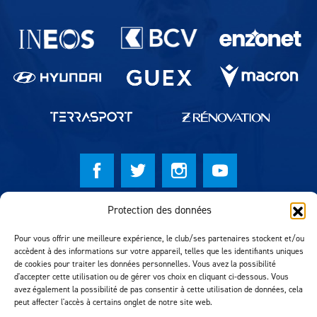
Partenaires du lausanne-Sport
Protection des données
© Lausanne Sport Football Club 2026
Réalisation MTM Agency
Pour vous offrir une meilleure expérience, le club/ses partenaires stockent et/ou
accèdent à des informations sur votre appareil, telles que les identifiants uniques
de cookies pour traiter les données personnelles. Vous avez la possibilité
d'accepter cette utilisation ou de gérer vos choix en cliquant ci-dessous. Vous
avez également la possibilité de pas consentir à cette utilisation de données, cela
peut affecter l'accès à certains onglet de notre site web.