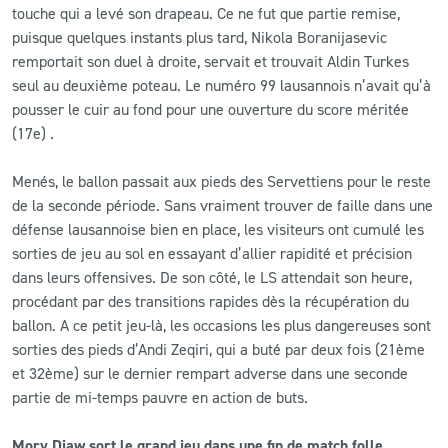
touche qui a levé son drapeau. Ce ne fut que partie remise,
puisque quelques instants plus tard, Nikola Boranijasevic
remportait son duel à droite, servait et trouvait Aldin Turkes
seul au deuxième poteau. Le numéro 99 lausannois n’avait qu’à
pousser le cuir au fond pour une ouverture du score méritée
(17e) .
Menés, le ballon passait aux pieds des Servettiens pour le reste
de la seconde période. Sans vraiment trouver de faille dans une
défense lausannoise bien en place, les visiteurs ont cumulé les
sorties de jeu au sol en essayant d’allier rapidité et précision
dans leurs offensives. De son côté, le LS attendait son heure,
procédant par des transitions rapides dès la récupération du
ballon. A ce petit jeu-là, les occasions les plus dangereuses sont
sorties des pieds d’Andi Zeqiri, qui a buté par deux fois (21ème
et 32ème) sur le dernier rempart adverse dans une seconde
partie de mi-temps pauvre en action de buts.
Mory Diaw sort le grand jeu dans une fin de match folle