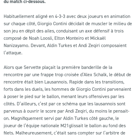
du match ci-dessous.
CLUB
Habituellement aligné en 4-3-3 avec deux joueurs en animation
sur chaque côté, Giorgio Contini décidait de muscler le milieu de
CONTACT
son jeu en dépit des ailes, conduisant un axe défensif à trois
composé de Noah Loosli, Elton Monteiro et Mickaël
Nanizayamo. Devant, Aldin Turkes et Andi Zeqiri composaient
ACTUALITÉS
l’attaque.
LS E-SHOP
Alors que Servette plaçait la première banderille de la
L’APP DU LS
rencontre par une frappe trop croisée d’Alex Schalk, le début de
rencontre était bien Lausannois. Rapide dans les transitions,
LS ACADEMY CAMPS
forts dans les duels, les hommes de Giorgio Contini parvenaient
à poser le pied sur le ballon, menant leurs offensives par les
MATCH DES CELEBRITES
côtés. D’ailleurs, c’est par ce schéma que les lausannois sont
PRESSE ET MEDIAS
parvenus à ouvrir le score par Andi Zeqiri, du moins le pensait-
on. Magnifiquement servi par Aldin Turkes côté gauche, le
joueur de l’équipe nationale M21glissait le ballon au fond des
filets. Malheureusement, c’était sans compter sur l’arbitre de