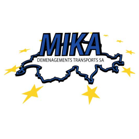
CLUB
CONTACT
ACTUALITÉS
LS E-SHOP
L’APP DU LS
LS ACADEMY CAMPS
MATCH DES CELEBRITES
PRESSE ET MEDIAS