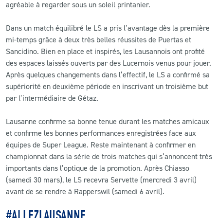
agréable à regarder sous un soleil printanier.
CLUB
Dans un match équilibré le LS a pris l’avantage dès la première
mi-temps grâce à deux très belles réussites de Puertas et
CONTACT
Sancidino. Bien en place et inspirés, les Lausannois ont profité
des espaces laissés ouverts par des Lucernois venus pour jouer.
Après quelques changements dans l’effectif, le LS a confirmé sa
ACTUALITÉS
supériorité en deuxième période en inscrivant un troisième but
LS E-SHOP
par l’intermédiaire de Gétaz.
L’APP DU LS
Lausanne confirme sa bonne tenue durant les matches amicaux
et confirme les bonnes performances enregistrées face aux
LS ACADEMY CAMPS
équipes de Super League. Reste maintenant à confirmer en
championnat dans la série de trois matches qui s’annoncent très
MATCH DES CELEBRITES
importants dans l’optique de la promotion. Après Chiasso
PRESSE ET MEDIAS
(samedi 30 mars), le LS recevra Servette (mercredi 3 avril)
avant de se rendre à Rapperswil (samedi 6 avril).
#ALLEZLAUSANNE