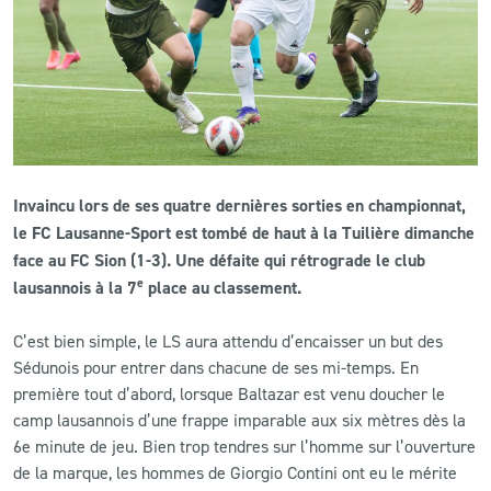
CLUB
CONTACT
ACTUALITÉS
Invaincu lors de ses quatre dernières sorties en championnat,
LS E-SHOP
le FC Lausanne-Sport est tombé de haut à la Tuilière dimanche
L’APP DU LS
face au FC Sion (1-3). Une défaite qui rétrograde le club
e
lausannois à la 7
place au classement.
LS ACADEMY CAMPS
C’est bien simple, le LS aura attendu d’encaisser un but des
MATCH DES CELEBRITES
Sédunois pour entrer dans chacune de ses mi-temps. En
première tout d’abord, lorsque Baltazar est venu doucher le
PRESSE ET MEDIAS
camp lausannois d’une frappe imparable aux six mètres dès la
6e minute de jeu. Bien trop tendres sur l’homme sur l’ouverture
de la marque, les hommes de Giorgio Contini ont eu le mérite