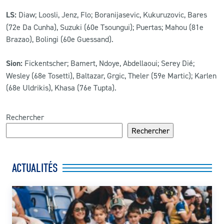
LS:
Diaw; Loosli, Jenz, Flo; Boranijasevic, Kukuruzovic, Bares
(72e Da Cunha), Suzuki (60e Tsoungui); Puertas; Mahou (81e
Brazao), Bolingi (60e Guessand).
Sion:
Fickentscher; Bamert, Ndoye, Abdellaoui; Serey Dié;
Wesley (68e Tosetti), Baltazar, Grgic, Theler (59e Martic); Karlen
(68e Uldrikis), Khasa (76e Tupta).
Rechercher
Rechercher
ACTUALITÉS