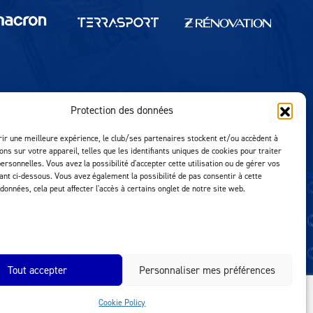
Protection des données
Réalisation MTM Agency
rir une meilleure expérience, le club/ses partenaires stockent et/ou accèdent à
ons sur votre appareil, telles que les identifiants uniques de cookies pour traiter
ersonnelles. Vous avez la possibilité d'accepter cette utilisation ou de gérer vos
uant ci-dessous. Vous avez également la possibilité de pas consentir à cette
 données, cela peut affecter l'accès à certains onglet de notre site web.
Tout accepter
Personnaliser mes préférences
Cookie Policy