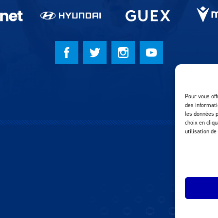
Pour vous off
des informati
les données p
choix en cliq
utilisation de