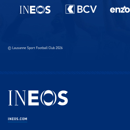
Partenaires du lausanne-Sport
© Lausanne Sport Football Club 2026
INEOS.COM