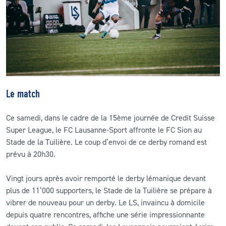
CLUB
CONTACT
ACTUALITÉS
Le match
LS E-SHOP
Ce samedi, dans le cadre de la 15ème journée de Credit Suisse
L’APP DU LS
Super League, le FC Lausanne-Sport affronte le FC Sion au
LS ACADEMY CAMPS
Stade de la Tuilière. Le coup d’envoi de ce derby romand est
prévu à 20h30.
MATCH DES CELEBRITES
Vingt jours après avoir remporté le derby lémanique devant
PRESSE ET MEDIAS
plus de 11’000 supporters, le Stade de la Tuilière se prépare à
vibrer de nouveau pour un derby. Le LS, invaincu à domicile
depuis quatre rencontres, affiche une série impressionnante