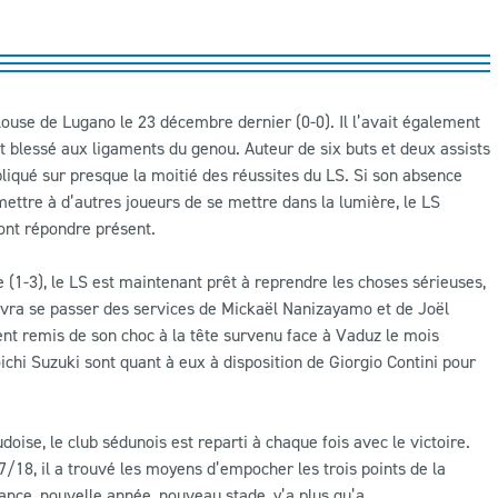
louse de Lugano le 23 décembre dernier (0-0). Il l’avait également
 blessé aux ligaments du genou. Auteur de six buts et deux assists
pliqué sur presque la moitié des réussites du LS. Si son absence
mettre à d’autres joueurs de se mettre dans la lumière, le LS
ont répondre présent.
 (1-3), le LS est maintenant prêt à reprendre les choses sérieuses,
devra se passer des services de Mickaël Nanizayamo et de Joël
nt remis de son choc à la tête survenu face à Vaduz le mois
hi Suzuki sont quant à eux à disposition de Giorgio Contini pour
oise, le club sédunois est reparti à chaque fois avec le victoire.
/18, il a trouvé les moyens d’empocher les trois points de la
dance, nouvelle année, nouveau stade, y’a plus qu’a…