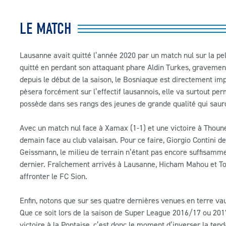
LE MATCH
Lausanne avait quitté l’année 2020 par un match nul sur la pe
quitté en perdant son attaquant phare Aldin Turkes, gravement
depuis le début de la saison, le Bosniaque est directement im
pèsera forcément sur l’effectif lausannois, elle va surtout per
possède dans ses rangs des jeunes de grande qualité qui saur
Avec un match nul face à Xamax (1-1) et une victoire à Thoune
demain face au club valaisan. Pour ce faire, Giorgio Contini 
Geissmann, le milieu de terrain n’étant pas encore suffisamme
dernier. Fraîchement arrivés à Lausanne, Hicham Mahou et Toic
affronter le FC Sion.
Enfin, notons que sur ses quatre dernières venues en terre vaud
Que ce soit lors de la saison de Super League 2016/17 ou 2017
victoire à la Pontaise, c’est donc le moment d’inverser la ten