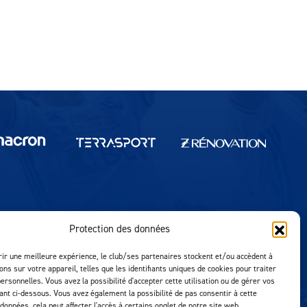
Protection des données
Réalisation MTM Agency
rir une meilleure expérience, le club/ses partenaires stockent et/ou accèdent à
ons sur votre appareil, telles que les identifiants uniques de cookies pour traiter
ersonnelles. Vous avez la possibilité d'accepter cette utilisation ou de gérer vos
uant ci-dessous. Vous avez également la possibilité de pas consentir à cette
 données, cela peut affecter l'accès à certains onglet de notre site web.