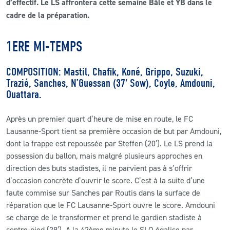
d’effectif. Le LS affrontera cette semaine Bâle et YB dans le
cadre de la préparation.
CLUB
1ERE MI-TEMPS
CONTACT
COMPOSITION: Mastil, Chafik, Koné, Grippo, Suzuki,
ACTUALITÉS
Trazié, Sanches, N’Guessan (37′ Sow), Coyle, Amdouni,
Ouattara.
LS E-SHOP
Après un premier quart d’heure de mise en route, le FC
L’APP DU LS
Lausanne-Sport tient sa première occasion de but par Amdouni,
dont la frappe est repoussée par Steffen (20′). Le LS prend la
LS ACADEMY CAMPS
possession du ballon, mais malgré plusieurs approches en
MATCH DES CELEBRITES
direction des buts stadistes, il ne parvient pas à s’offrir
d’occasion concrète d’ouvrir le score. C’est à la suite d’une
PRESSE ET MEDIAS
faute commise sur Sanches par Routis dans la surface de
réparation que le FC Lausanne-Sport ouvre le score. Amdouni
se charge de le transformer et prend le gardien stadiste à
contre-pied (29′). A la 42ème minute le SLO égalise par