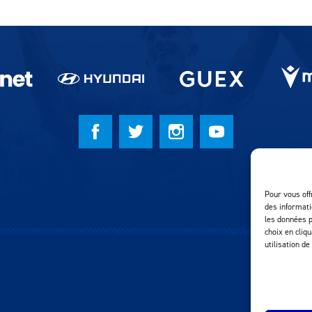
Pour vous off
des informati
les données p
choix en cliq
utilisation de