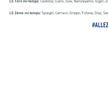
LS 1ère mi-temps:
Castella; Cueni, Sow, Nanizayamo; Giger, 
LS 2ème mi-temps:
Spiegel; Carraco, Grippo, Fofana; Diaz, Sa
#ALLE