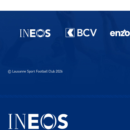
Partenaires du lausanne-Sport
© Lausanne Sport Football Club 2026