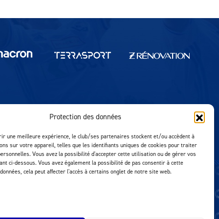
Protection des données
Réalisation MTM Agency
rir une meilleure expérience, le club/ses partenaires stockent et/ou accèdent à
ons sur votre appareil, telles que les identifiants uniques de cookies pour traiter
ersonnelles. Vous avez la possibilité d'accepter cette utilisation ou de gérer vos
uant ci-dessous. Vous avez également la possibilité de pas consentir à cette
 données, cela peut affecter l'accès à certains onglet de notre site web.