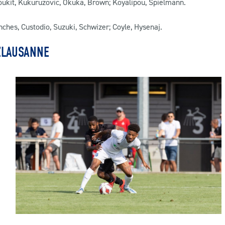
Zoukit, Kukuruzovic, Okuka, Brown; Koyalipou, Spielmann.
nches, Custodio, Suzuki, Schwizer; Coyle, Hysenaj.
ZLAUSANNE