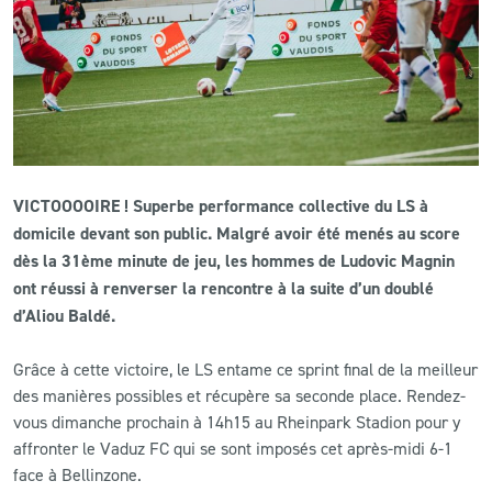
CLUB
CONTACT
ACTUALITÉS
VICTOOOOIRE ! Superbe performance collective du LS à
LS E-SHOP
domicile devant son public. Malgré avoir été menés au score
L’APP DU LS
dès la 31ème minute de jeu, les hommes de Ludovic Magnin
ont réussi à renverser la rencontre à la suite d’un doublé
LS ACADEMY CAMPS
d’Aliou Baldé.
MATCH DES CELEBRITES
Grâce à cette victoire, le LS entame ce sprint final de la meilleur
des manières possibles et récupère sa seconde place. Rendez-
PRESSE ET MEDIAS
vous dimanche prochain à 14h15 au Rheinpark Stadion pour y
affronter le Vaduz FC qui se sont imposés cet après-midi 6-1
face à Bellinzone.