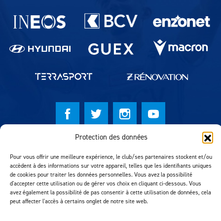
Partenaires du lausanne-Sport
Protection des données
© Lausanne Sport Football Club 2026
Pour vous offrir une meilleure expérience, le club/ses partenaires stockent et/ou
Réalisation MTM Agency
accèdent à des informations sur votre appareil, telles que les identifiants uniques
de cookies pour traiter les données personnelles. Vous avez la possibilité
d'accepter cette utilisation ou de gérer vos choix en cliquant ci-dessous. Vous
avez également la possibilité de pas consentir à cette utilisation de données, cela
peut affecter l'accès à certains onglet de notre site web.