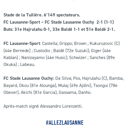
Stade de la Tuilière. 6’149 spectateurs.
FC Lausanne-Sport – FC Stade Lausanne Ouchy 2-1 (1-1)
Buts: 31e Hajrulahu 0-1, 33e Baldé 1-1 et 51e Baldé 2-1.
FC Lausanne-Sport
: Castella; Grippo; Brown ; Kukuruzovic (C)
(64e Bernede) ; Custodio ; Baldé (72e Suzuki); Giger (46e
Kablan) ; Nanizayamo (46e Husic); Schwizer ; Sanches (89e
Okuka) ; Labeau.
FC Stade Lausanne Ouchy:
Da Silva; Pos, Hajrulahu (C), Bamba,
Bayard, Okou (81e Alounga), Mulaj (69e Ajdini), Tsongui (78e
Obexer), Akichi (81e Garcia), Gassama, Danho.
Après-match signé Alessandro Lorenzetti.
#ALLEZLAUSANNE