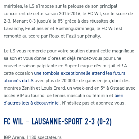
méritées, le LS s’impose sur la pelouse de son principal
concurrent de cette saison 2015-2016, le FC Wil, sur le score de
CLUB
2-3. Menant 0-3 jusqu’à la 85′ grâce à des réussites de
Lavanchy, Feuillassier et Rushenguziminega, le FC Wil est
CONTACT
remonté au score par Roux et Fazli sur pénalty.
ACTUALITÉS
Le LS vous remercie pour votre soutien durant cette magnifique
saison et vous donne d’ores et déjà rendez-vous pour une
LS E-SHOP
nouvelle saison palpitante en Super League dès mi-juillet ! A
cette occasion
une tombola exceptionnelle attend les futurs
L’APP DU LS
abonnés du LS
avec plus de 20’000.- de gains en jeu, dont des
LS ACADEMY CAMPS
montres Zenith et Louis Erard, un week-end en 5* à Gstaad avec
accès VIP au tournoi de tennis masculin ou féminin et
bien
MATCH DES CELEBRITES
d’autres lots à découvrir ici
. N’hésitez pas et abonnez-vous !
PRESSE ET MEDIAS
FC WIL – LAUSANNE-SPORT 2-3 (0-2)
IGP Arena, 1130 spectateurs