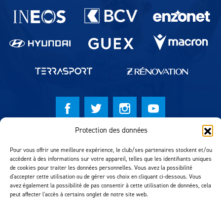
Partenaires du lausanne-Sport
Protection des données
© Lausanne Sport Football Club 2026
Pour vous offrir une meilleure expérience, le club/ses partenaires stockent et/ou
Réalisation MTM Agency
accèdent à des informations sur votre appareil, telles que les identifiants uniques
de cookies pour traiter les données personnelles. Vous avez la possibilité
d'accepter cette utilisation ou de gérer vos choix en cliquant ci-dessous. Vous
avez également la possibilité de pas consentir à cette utilisation de données, cela
peut affecter l'accès à certains onglet de notre site web.