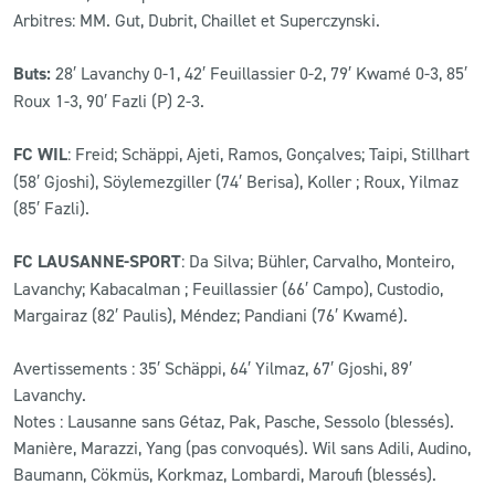
Arbitres: MM. Gut, Dubrit, Chaillet et Superczynski.
Buts:
28′ Lavanchy 0-1, 42′ Feuillassier 0-2, 79′ Kwamé 0-3, 85′
Roux 1-3, 90′ Fazli (P) 2-3.
FC WIL
: Freid; Schäppi, Ajeti, Ramos, Gonçalves; Taipi, Stillhart
(58′ Gjoshi), Söylemezgiller (74′ Berisa), Koller ; Roux, Yilmaz
(85′ Fazli).
FC LAUSANNE-SPORT
: Da Silva; Bühler, Carvalho, Monteiro,
Lavanchy; Kabacalman ; Feuillassier (66′ Campo), Custodio,
Margairaz (82′ Paulis), Méndez; Pandiani (76′ Kwamé).
Avertissements : 35′ Schäppi, 64′ Yilmaz, 67′ Gjoshi, 89′
Lavanchy.
Notes : Lausanne sans Gétaz, Pak, Pasche, Sessolo (blessés).
Manière, Marazzi, Yang (pas convoqués). Wil sans Adili, Audino,
Baumann, Cökmüs, Korkmaz, Lombardi, Maroufi (blessés).