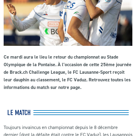
CLUB
CONTACT
ACTUALITÉS
Ce mardi aura le lieu le retour du championnat au Stade
LS E-SHOP
Olympique de la Pontaise. À l’occasion de cette 25ème journée
L’APP DU LS
de Brack.ch Challenge League, le FC Lausanne-Sport reçoit
leur dauphin au classement, le FC Vaduz. Retrouvez toutes les
LS ACADEMY CAMPS
informations du match sur notre page.
MATCH DES CELEBRITES
PRESSE ET MEDIAS
LE MATCH
Toujours invaincus en championnat depuis le 8 décembre
dernier (dont la défaite était contre le FC Vaduz), les Lausannois