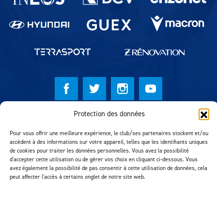
Protection des données
© Lausanne Sport Football Club 2026
Réalisation MTM Agency
Pour vous offrir une meilleure expérience, le club/ses partenaires stockent et/ou
accèdent à des informations sur votre appareil, telles que les identifiants uniques
de cookies pour traiter les données personnelles. Vous avez la possibilité
d'accepter cette utilisation ou de gérer vos choix en cliquant ci-dessous. Vous
avez également la possibilité de pas consentir à cette utilisation de données, cela
peut affecter l'accès à certains onglet de notre site web.