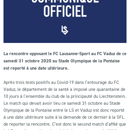
CLUB
CONTACT
ACTUALITÉS
La rencontre opposant le FC Lausanne-Sport au FC Vaduz de ce
LS E-SHOP
samedi 31 octobre 2020 au Stade Olympique de la Pontaise
est reporté à une date ultérieure.
L’APP DU LS
LS ACADEMY CAMPS
Après trois tests positifs au Covid-19 dans l’entourage du FC
Vaduz, le département de la santé a imposé une quarantaine de
MATCH DES CELEBRITES
10 jours à l’ensemble du club de la principauté du Liechtenstein.
Le match qui devait avoir lieu ce samedi 31 octobre au Stade
PRESSE ET MEDIAS
Olympique de la Pontaise entre le LS et Vaduz est donc reporté
à une date ultérieure suite à la demande de ce dernier à la SFL
de reporter la rencontre. C’est donc le second match d’affilé que