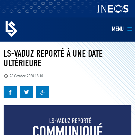
MENU
EQUIPES
LS-VADUZ REPORTÉ À UNE DATE
ULTÉRIEURE
BILLETTERIE
26 Octobre 2020 18:10
FANS
KIDS
BUSINESS
RESTAURATION