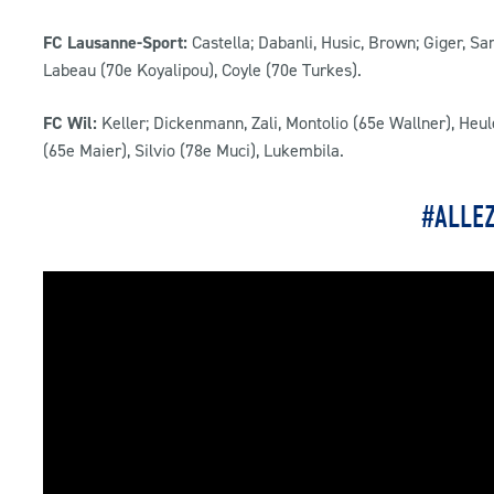
FC Lausanne-Sport:
Castella; Dabanli, Husic, Brown; Giger, S
Labeau (70e Koyalipou), Coyle (70e Turkes).
FC Wil:
Keller; Dickenmann, Zali, Montolio (65e Wallner), Heul
(65e Maier), Silvio (78e Muci), Lukembila.
#ALLE