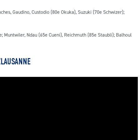
anches, Gaudino, Custodio (80e Okuka), Suzuki (70e Schwizer);
e; Muntwiler, Ndau (65e Cueni), Reichmuth (85e Staubli); Balhoul
ZLAUSANNE