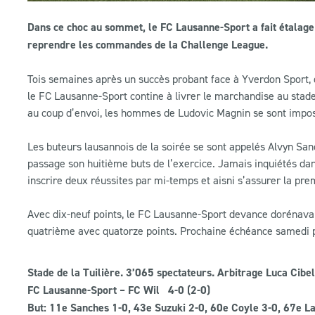
Dans ce choc au sommet, le FC Lausanne-Sport a fait étalage 
reprendre les commandes de la Challenge League.
Tois semaines après un succès probant face à Yverdon Sport, 
le FC Lausanne-Sport contine à livrer le marchandise au stade
au coup d’envoi, les hommes de Ludovic Magnin se sont imposé
Les buteurs lausannois de la soirée se sont appelés Alvyn Sanc
passage son huitième buts de l’exercice. Jamais inquiétés dans
inscrire deux réussites par mi-temps et aisni s’assurer la pr
Avec dix-neuf points, le FC Lausanne-Sport devance dorénavant
quatrième avec quatorze points. Prochaine échéance samedi 
Stade de la Tuilière. 3’065 spectateurs. Arbitrage
Luca Cibel
FC Lausanne-Sport – FC Wil 4-0 (2-0)
But:
11e Sanches 1-0, 43e Suzuki 2-0, 60e Coyle 3-0, 67e L