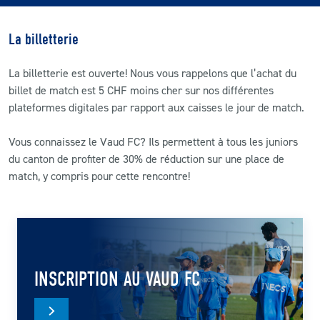
CLUB
La billetterie
CONTACT
La billetterie est ouverte! Nous vous rappelons que l’achat du
billet de match est 5 CHF moins cher sur nos différentes
plateformes digitales par rapport aux caisses le jour de match.
ACTUALITÉS
LS E-SHOP
Vous connaissez le Vaud FC? Ils permettent à tous les juniors
du canton de profiter de 30% de réduction sur une place de
L’APP DU LS
match, y compris pour cette rencontre!
LS ACADEMY CAMPS
MATCH DES CELEBRITES
PRESSE ET MEDIAS
INSCRIPTION AU VAUD FC