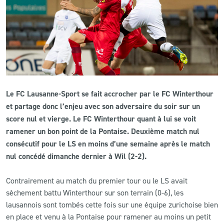
CLUB
CONTACT
ACTUALITÉS
Le FC Lausanne-Sport se fait accrocher par le FC Winterthour
LS E-SHOP
et partage donc l’enjeu avec son adversaire du soir sur un
L’APP DU LS
score nul et vierge. Le FC Winterthour quant à lui se voit
ramener un bon point de la Pontaise. Deuxième match nul
LS ACADEMY CAMPS
consécutif pour le LS en moins d’une semaine après le match
nul concédé dimanche dernier à Wil (2-2).
MATCH DES CELEBRITES
Contrairement au match du premier tour ou le LS avait
PRESSE ET MEDIAS
sèchement battu Winterthour sur son terrain (0-6), les
lausannois sont tombés cette fois sur une équipe zurichoise bien
en place et venu à la Pontaise pour ramener au moins un petit