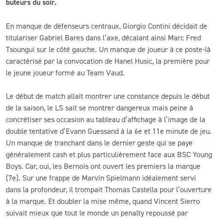
buteurs du soir.
CLUB
En manque de défenseurs centraux, Giorgio Contini décidait de
titulariser Gabriel Bares dans l’axe, décalant ainsi Marc Fred
CONTACT
Tsoungui sur le côté gauche. Un manque de joueur à ce poste-là
caractérisé par la convocation de Hanel Husic, la première pour
le jeune joueur formé au Team Vaud.
ACTUALITÉS
LS E-SHOP
Le début de match allait montrer une constance depuis le début
de la saison, le LS sait se montrer dangereux mais peine à
L’APP DU LS
concrétiser ses occasion au tableau d’affichage à l’image de la
double tentative d’Evann Guessand à la 6e et 11e minute de jeu.
LS ACADEMY CAMPS
Un manque de tranchant dans le dernier geste qui se paye
généralement cash et plus particulièrement face aux BSC Young
MATCH DES CELEBRITES
Boys. Car, oui, les Bernois ont ouvert les premiers la marque
PRESSE ET MEDIAS
(7e). Sur une frappe de Marvin Spielmann idéalement servi
dans la profondeur, il trompait Thomas Castella pour l’ouverture
à la marque. Et doubler la mise même, quand Vincent Sierro
suivait mieux que tout le monde un penalty repoussé par