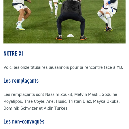
CLUB
CONTACT
ACTUALITÉS
NOTRE XI
LS E-SHOP
Voici les onze titulaires lausannois pour la rencontre face à YB.
L’APP DU LS
Les remplaçants
LS ACADEMY CAMPS
MATCH DES CELEBRITES
Les remplaçants sont Nassim Zoukit, Melvin Mastil, Goduine
Koyalipou, Trae Coyle, Anel Husic, Tristan Diaz, Mayka Okuka,
PRESSE ET MEDIAS
Dominik Schwizer et Aldin Turkes.
Les non-convoqués