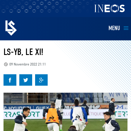
MENU
EQUIPES
LS-YB, LE XI!
BILLETTERIE
09 Novembre 2022 21:11
FANS
KIDS
BUSINESS
RESTAURATION