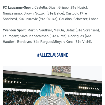
FC Lausanne-Sport:
Castella; Giger, Grippo (81e Husic),
Nanizayamo, Brown; Suzuki (81e Baldé), Custodio (71e
Sanches), Kukuruzovic (94e Okuka), Gaudino, Schwizer; Labeau.
Yverdon Sport:
Martin; Sauthier, Malula, Gétaz (81e Sörensen),
Le Pogam; Silva, Kabacalman (81e Ninte); Rodrigues (64e
Hautier), Berdayes (64e Fargues);Beyer; Kone (89e Vishi).
#ALLEZLAUSANNE