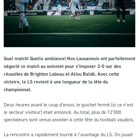
CLUB
CONTACT
ACTUALITÉS
Quel match! Quelle ambiance! Nos Lausannois ont parfaitement
LS E-SHOP
négocié ce match au sommet pour s’imposer 2-0 sur des
L’APP DU LS
réussites de Brighton Labeau et Aliou Baldé. Avec cette
victoire, le LS revient à une longueur de la tête du
LS ACADEMY CAMPS
championnat.
MATCH DES CELEBRITES
Deux heures avant le coup d’envoi, le guichet fermé (si ce n’est
le secteur visiteur) était annoncé. Au total, plus de 12’000
PRESSE ET MEDIAS
spectateurs sont venus assister à cette fête du football vaudois.
La rencontre a rapidement tourné à l’avantage du LS. On jouait