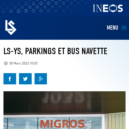
MENU
EQUIPES
LS-YS, PARKINGS ET BUS NAVETTE
BILLETTERIE
30 Mars 2023 10:03
FANS
KIDS
BUSINESS
RESTAURATION