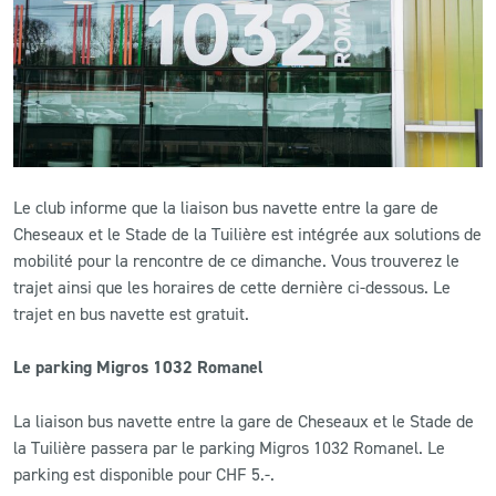
CLUB
CONTACT
ACTUALITÉS
Le club informe que la liaison bus navette entre la gare de
LS E-SHOP
Cheseaux et le Stade de la Tuilière est intégrée aux solutions de
mobilité pour la rencontre de ce dimanche. Vous trouverez le
L’APP DU LS
trajet ainsi que les horaires de cette dernière ci-dessous. Le
LS ACADEMY CAMPS
trajet en bus navette est gratuit.
MATCH DES CELEBRITES
Le parking Migros 1032 Romanel
PRESSE ET MEDIAS
La liaison bus navette entre la gare de Cheseaux et le Stade de
la Tuilière passera par le parking Migros 1032 Romanel. Le
parking est disponible pour CHF 5.-.