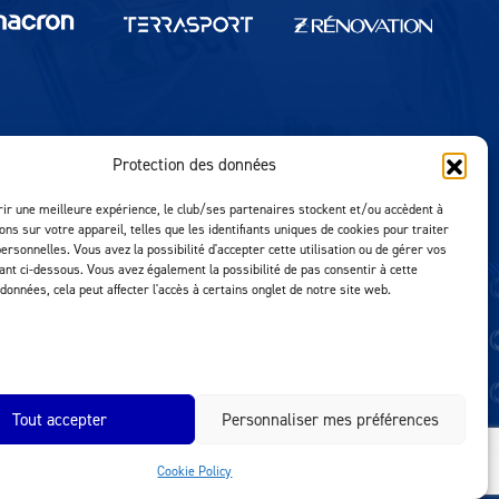
Protection des données
Réalisation MTM Agency
rir une meilleure expérience, le club/ses partenaires stockent et/ou accèdent à
ons sur votre appareil, telles que les identifiants uniques de cookies pour traiter
ersonnelles. Vous avez la possibilité d'accepter cette utilisation ou de gérer vos
uant ci-dessous. Vous avez également la possibilité de pas consentir à cette
 données, cela peut affecter l'accès à certains onglet de notre site web.
Tout accepter
Personnaliser mes préférences
Cookie Policy