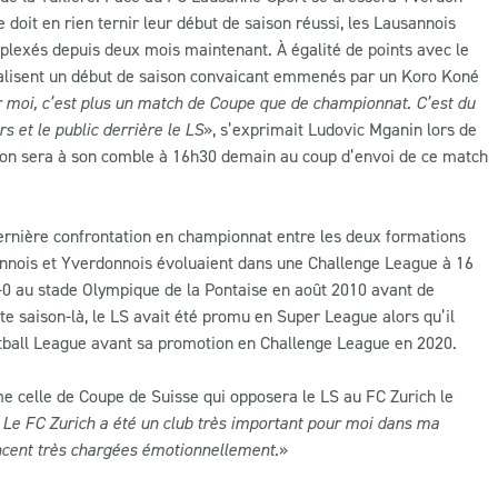
doit en rien ternir leur début de saison réussi, les Lausannois
lexés depuis deux mois maintenant. À égalité de points avec le
éalisent un début de saison convaicant emmenés par un Koro Koné
r moi, c’est plus un match de Coupe que de championnat. C’est du
s et le public derrière le LS
»
, s’exprimait Ludovic Mganin lors de
sion sera à son comble à 16h30 demain au coup d’envoi de ce match
 dernière confrontation en championnat entre les deux formations
sannois et Yverdonnois évoluaient dans une Challenge League à 16
-0 au stade Olympique de la Pontaise en août 2010 avant de
e saison-là, le LS avait été promu en Super League alors qu’il
otball League avant sa promotion en Challenge League en 2020.
e celle de Coupe de Suisse qui opposera le LS au FC Zurich le
 Le FC Zurich a été un club très important pour moi dans ma
oncent très chargées émotionnellement
.
»