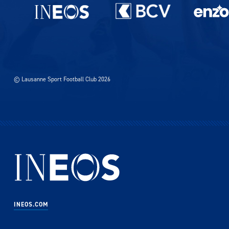
Partenaires du lausanne-Sport
© Lausanne Sport Football Club 2026
INEOS.COM