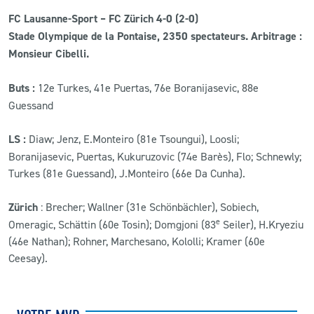
FC Lausanne-Sport – FC Zürich 4-0 (2-0)
Stade Olympique de la Pontaise, 2350 spectateurs. Arbitrage :
Monsieur Cibelli.
Buts :
12e Turkes, 41e Puertas, 76e Boranijasevic, 88e
Guessand
LS :
Diaw; Jenz, E.Monteiro (81e Tsoungui), Loosli;
Boranijasevic, Puertas, Kukuruzovic (74e Barès), Flo; Schnewly;
Turkes (81e Guessand), J.Monteiro (66e Da Cunha).
Zürich
: Brecher; Wallner (31e Schönbächler), Sobiech,
e
Omeragic, Schättin (60e Tosin); Domgjoni (83
Seiler), H.Kryeziu
(46e Nathan); Rohner, Marchesano, Kololli; Kramer (60e
Ceesay).