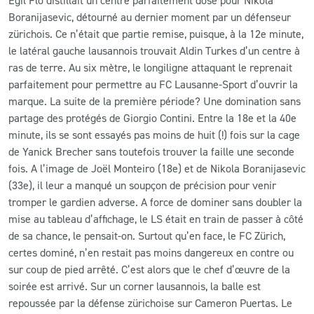
Boranijasevic, détourné au dernier moment par un défenseur
zürichois. Ce n’était que partie remise, puisque, à la 12e minute,
le latéral gauche lausannois trouvait Aldin Turkes d’un centre à
ras de terre. Au six mètre, le longiligne attaquant le reprenait
parfaitement pour permettre au FC Lausanne-Sport d’ouvrir la
marque. La suite de la première période? Une domination sans
partage des protégés de Giorgio Contini. Entre la 18e et la 40e
minute, ils se sont essayés pas moins de huit (!) fois sur la cage
de Yanick Brecher sans toutefois trouver la faille une seconde
fois. A l’image de Joël Monteiro (18e) et de Nikola Boranijasevic
(33e), il leur a manqué un soupçon de précision pour venir
tromper le gardien adverse. A force de dominer sans doubler la
mise au tableau d’affichage, le LS était en train de passer à côté
de sa chance, le pensait-on. Surtout qu’en face, le FC Zürich,
certes dominé, n’en restait pas moins dangereux en contre ou
sur coup de pied arrêté. C’est alors que le chef d’œuvre de la
soirée est arrivé. Sur un corner lausannois, la balle est
repoussée par la défense zürichoise sur Cameron Puertas. Le