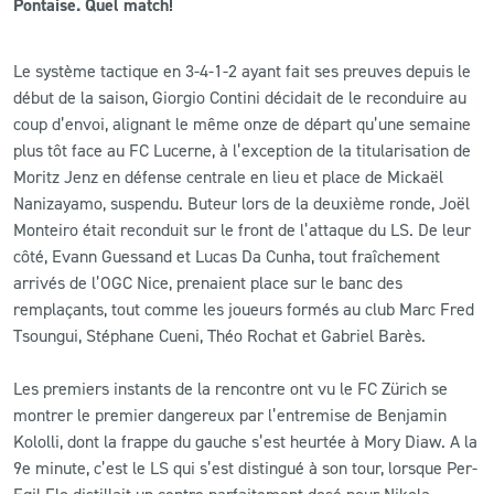
Pontaise. Quel match!
CLUB
Le système tactique en 3-4-1-2 ayant fait ses preuves depuis le
début de la saison, Giorgio Contini décidait de le reconduire au
CONTACT
coup d’envoi, alignant le même onze de départ qu’une semaine
plus tôt face au FC Lucerne, à l’exception de la titularisation de
ACTUALITÉS
Moritz Jenz en défense centrale en lieu et place de Mickaël
Nanizayamo, suspendu. Buteur lors de la deuxième ronde, Joël
LS E-SHOP
Monteiro était reconduit sur le front de l’attaque du LS. De leur
côté, Evann Guessand et Lucas Da Cunha, tout fraîchement
L’APP DU LS
arrivés de l’OGC Nice, prenaient place sur le banc des
LS ACADEMY CAMPS
remplaçants, tout comme les joueurs formés au club Marc Fred
Tsoungui, Stéphane Cueni, Théo Rochat et Gabriel Barès.
MATCH DES CELEBRITES
Les premiers instants de la rencontre ont vu le FC Zürich se
PRESSE ET MEDIAS
montrer le premier dangereux par l’entremise de Benjamin
Kololli, dont la frappe du gauche s’est heurtée à Mory Diaw. A la
9e minute, c’est le LS qui s’est distingué à son tour, lorsque Per-
Egil Flo distillait un centre parfaitement dosé pour Nikola