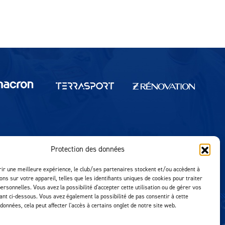
Protection des données
Réalisation MTM Agency
rir une meilleure expérience, le club/ses partenaires stockent et/ou accèdent à
ons sur votre appareil, telles que les identifiants uniques de cookies pour traiter
ersonnelles. Vous avez la possibilité d'accepter cette utilisation ou de gérer vos
uant ci-dessous. Vous avez également la possibilité de pas consentir à cette
 données, cela peut affecter l'accès à certains onglet de notre site web.