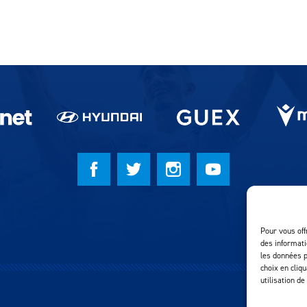
Pour vous off
des informati
les données p
choix en cliq
utilisation de