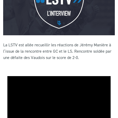
CLUB
CONTACT
ACTUALITÉS
La LSTV est allée recueillir les réactions de Jérémy Manière à
l’issue de la rencontre entre GC et le LS. Rencontre soldée par
LS E-SHOP
une défaite des Vaudois sur le score de 2-0.
L’APP DU LS
LS ACADEMY CAMPS
MATCH DES CELEBRITES
PRESSE ET MEDIAS