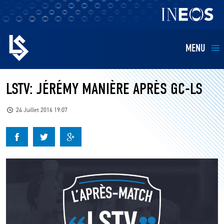
MENU
EQUIPES
LSTV: JÉRÉMY MANIÈRE APRÈS GC-LS
BILLETTERIE
24 Juillet 2016 19:07
FANS
KIDS
BUSINESS
RESTAURATION