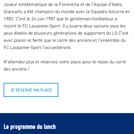
Joueur emblématique de la Fiorentina et de l’équipe d’Italie,
Giancarlo a été champion du monde avec la Squadra Azzurra en
CLUB
1982. C’est le 24 juin 1987 que le gentleman-footballeur a
rejoint le FC Lausanne-Sport. Il y jouera deux saisons sous les
CONTACT
yeux ébahis de plusieurs générations de supporters du LS.C’est
avec plaisir et fierté que le carré des anciens et l’ensemble du
ACTUALITÉS
FC Lausanne-Sport l’accueilleront.
LS E-SHOP
N’attendez plus et réservez votre place pour le repas du carré
des anciens !
L’APP DU LS
LS ACADEMY CAMPS
JE RESERVE MA PLACE
MATCH DES CELEBRITES
PRESSE ET MEDIAS
Le programme du lunch