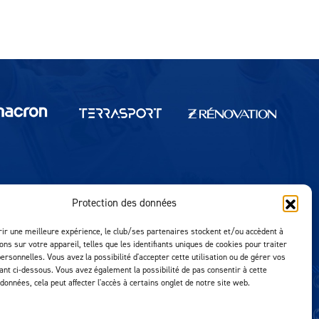
Protection des données
Réalisation MTM Agency
rir une meilleure expérience, le club/ses partenaires stockent et/ou accèdent à
ons sur votre appareil, telles que les identifiants uniques de cookies pour traiter
ersonnelles. Vous avez la possibilité d'accepter cette utilisation ou de gérer vos
uant ci-dessous. Vous avez également la possibilité de pas consentir à cette
 données, cela peut affecter l'accès à certains onglet de notre site web.