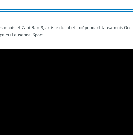
ausannois et Zani Ram$, artiste du label indépendant lausannois On
ipe du Lausanne-Sport.