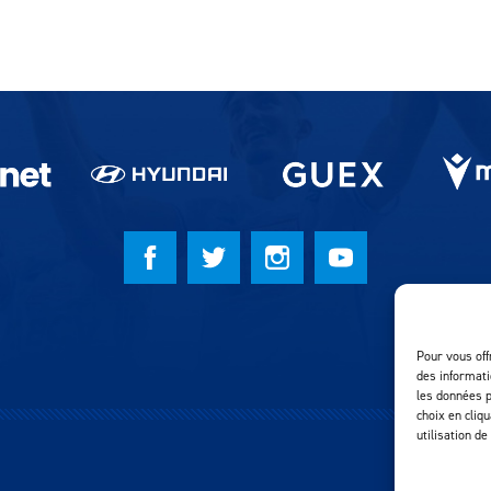
Pour vous off
des informati
les données p
choix en cliq
utilisation de