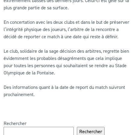
extrêmement basses des derniers jours. Celui-ci est gelé sur la
plus grande partie de sa surface.
CLUB
En concertation avec les deux clubs et dans le but de préserver
l’intégrité physique des joueurs, l’arbitre de la rencontre a
CONTACT
décidé de reporter ce match à une date qui reste à définir.
ACTUALITÉS
Le club, solidaire de la sage décision des arbitres, regrette bien
évidemment les probables désagréments que cela implique
LS E-SHOP
pour toutes les personnes qui souhaitaient se rendre au Stade
L’APP DU LS
Olympique de la Pontaise.
LS ACADEMY CAMPS
Des informations quant à la date de report du match suivront
prochainement.
MATCH DES CELEBRITES
PRESSE ET MEDIAS
Rechercher
Rechercher