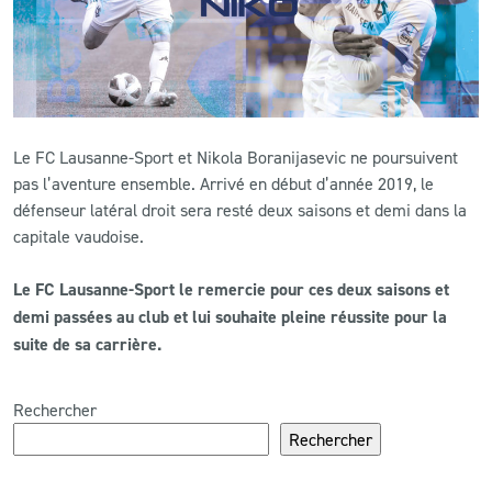
CLUB
CONTACT
Le FC Lausanne-Sport et Nikola Boranijasevic ne poursuivent
ACTUALITÉS
pas l’aventure ensemble. Arrivé en début d’année 2019, le
défenseur latéral droit sera resté deux saisons et demi dans la
LS E-SHOP
capitale vaudoise.
L’APP DU LS
Le FC Lausanne-Sport le remercie pour ces deux saisons et
LS ACADEMY CAMPS
demi passées au club et lui souhaite pleine réussite pour la
suite de sa carrière.
MATCH DES CELEBRITES
PRESSE ET MEDIAS
Rechercher
Rechercher