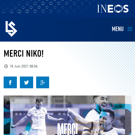
MENU
EQUIPES
MERCI NIKO!
BILLETTERIE
18 Juin 2021 08:06
FANS
KIDS
BUSINESS
RESTAURATION