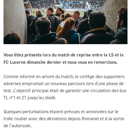
CLUB
CONTACT
ACTUALITÉS
Vous étiez présents lors du match de reprise entre le LS et le
LS E-SHOP
FC Lucerne dimanche dernier et nous vous en remercions.
L’APP DU LS
Comme informé en amont du match, le cortège des supporters
LS ACADEMY CAMPS
adverses empruntait un nouveau parcours lors d’une phase de
test. L’objectif principal était de garantir une circulation des bus
MATCH DES CELEBRITES
TL n°1 et 21 jusqu’au stade.
PRESSE ET MEDIAS
Quelques perturbations étaient prévues et annoncées sur le
trafic routier avec des déviations depuis Romanel et à la sortie
de l’autoroute.